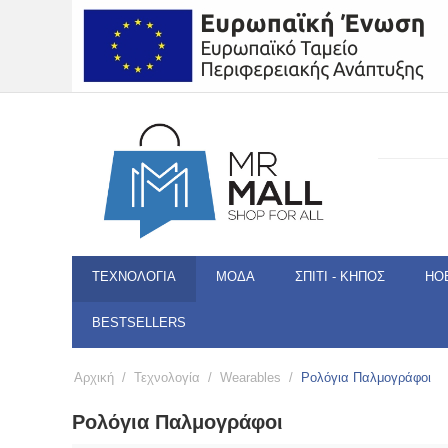
ΤΕΧΝΟΛΟΓΊΑ
ΜΌΔΑ
ΣΠΊΤΙ - ΚΉΠΟΣ
HO
BESTSELLERS
Αρχική
/
Τεχνολογία
/
Wearables
/
Ρολόγια Παλμογράφοι
Ρολόγια Παλμογράφοι