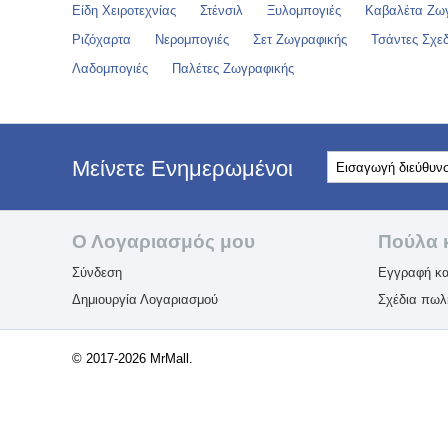
Είδη Χειροτεχνίας
Στένσιλ
Ξυλομπογιές
Καβαλέτα Ζω
Ριζόχαρτα
Νερομπογιές
Σετ Ζωγραφικής
Τσάντες Σχεδ
Λαδομπογιές
Παλέτες Ζωγραφικής
Μείνετε Ενημερωμένοι
Ο Λογαριασμός μου
Πούλα 
Σύνδεση
Εγγραφή κα
Δημιουργία Λογαριασμού
Σχέδια πω
© 2017-2026 MrMall.