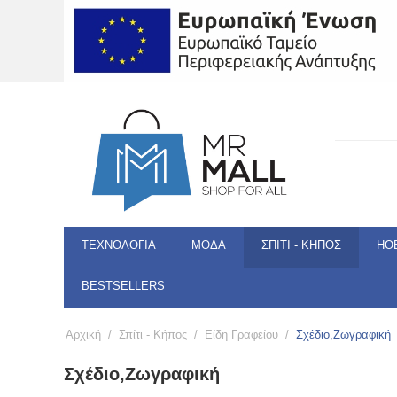
ΤΕΧΝΟΛΟΓΊΑ
ΜΌΔΑ
ΣΠΊΤΙ - ΚΉΠΟΣ
HO
BESTSELLERS
Αρχική
/
Σπίτι - Κήπος
/
Είδη Γραφείου
/
Σχέδιο,Ζωγραφική
Σχέδιο,Ζωγραφική