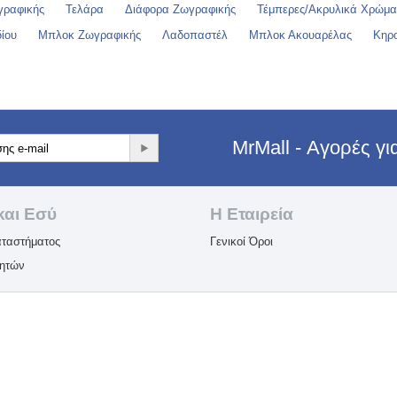
γραφικής
Τελάρα
Διάφορα Ζωγραφικής
Τέμπερες/Ακρυλικά Χρώμα
ίου
Μπλοκ Ζωγραφικής
Λαδοπαστέλ
Μπλοκ Ακουαρέλας
Κηρ
MrMall - Αγορές γ
και Εσύ
Η Εταιρεία​
ταστήματος
Γενικοί Όροι
λητών