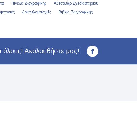
τα
Πινέλα Ζωγραφικής
Αξεσουάρ Σχεδιαστηρίου
ομπογιές
Δακτυλομπογιές
Βιβλία Ζωγραφικής
ια όλους! Ακολουθήστε μας!
<3