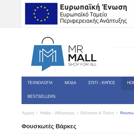
ΤΕΧΝΟΛΟΓΊΑ
ΜΌΔΑ
ΣΠΊΤΙ - ΚΉΠΟΣ
HO
BESTSELLERS
Αρχική
/
Hobby - Αθλητισμός
/
Θάλασσα & Πισίνα
/
Φουσκω
Φουσκωτές Βάρκες