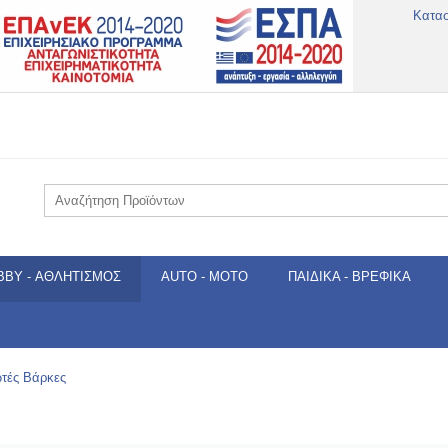
Κατα
BBY - ΑΘΛΗΤΙΣΜΌΣ
AUTO - MOTO
ΠΑΙΔΙΚΆ - ΒΡΕΦΙΚΆ
τές Βάρκες