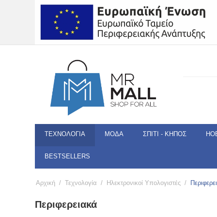
ΤΕΧΝΟΛΟΓΊΑ
ΜΌΔΑ
ΣΠΊΤΙ - ΚΉΠΟΣ
HO
BESTSELLERS
Αρχική
/
Τεχνολογία
/
Ηλεκτρονικοί Υπολογιστές
/
Περιφερε
Περιφερειακά