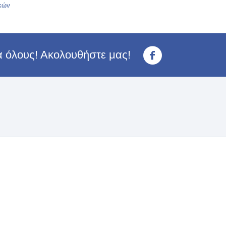
κών
ια όλους! Ακολουθήστε μας!
<3