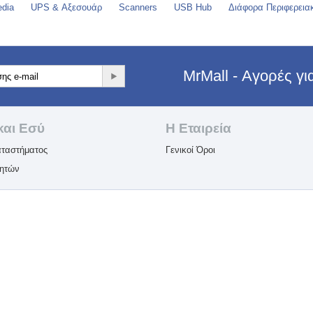
edia
UPS & Αξεσουάρ
Scanners
USB Hub
Διάφορα Περιφερεια
MrMall - Αγορές γ
και Εσύ
Η Εταιρεία​
ταστήματος
Γενικοί Όροι
λητών