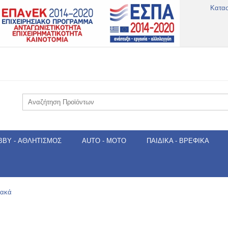
Κατα
BBY - ΑΘΛΗΤΙΣΜΌΣ
AUTO - MOTO
ΠΑΙΔΙΚΆ - ΒΡΕΦΙΚΆ
ιακά