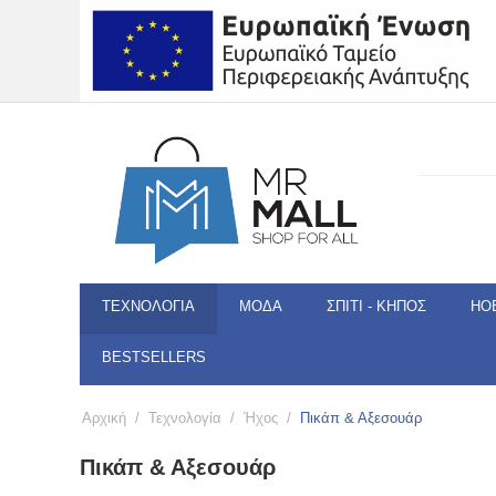
ΤΕΧΝΟΛΟΓΊΑ
ΜΌΔΑ
ΣΠΊΤΙ - ΚΉΠΟΣ
HO
BESTSELLERS
Αρχική
/
Τεχνολογία
/
Ήχος
/
Πικάπ & Αξεσουάρ
Πικάπ & Αξεσουάρ