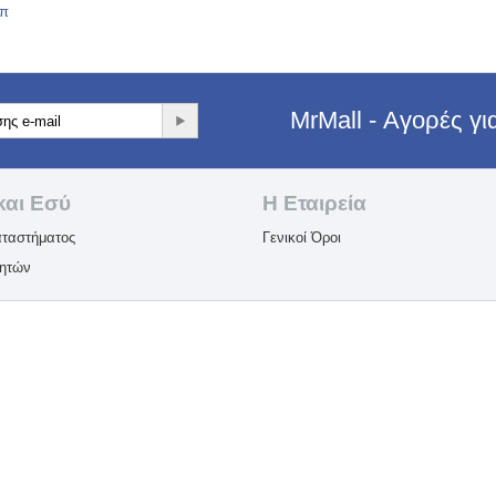
άπ
MrMall - Αγορές γ
και Εσύ
Η Εταιρεία​
ταστήματος
Γενικοί Όροι
λητών