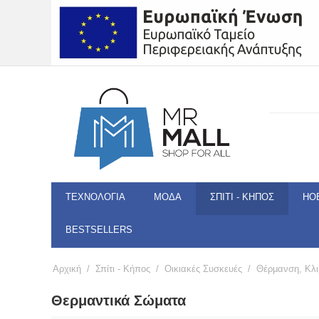
ΤΕΧΝΟΛΟΓΊΑ
ΜΌΔΑ
ΣΠΊΤΙ - ΚΉΠΟΣ
HO
BESTSELLERS
Αρχική
/
Σπίτι - Κήπος
/
Οικιακές Συσκευές
/
Θέρμανση, Κλι
Θερμαντικά Σώματα