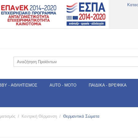
Κατα
BBY - ΑΘΛΗΤΙΣΜΌΣ
AUTO - MOTO
ΠΑΙΔΙΚΆ - ΒΡΕΦΙΚΆ
ματισμός
/
Κεντρική Θέρμανση
/
Θερμαντικά Σώματα