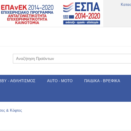
Κατα
BBY - ΑΘΛΗΤΙΣΜΌΣ
AUTO - MOTO
ΠΑΙΔΙΚΆ - ΒΡΕΦΙΚΆ
σες & Κόφτες