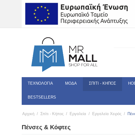
ΤΕΧΝΟΛΟΓΊΑ
ΜΌΔΑ
ΣΠΊΤΙ - ΚΉΠΟΣ
HO
BESTSELLERS
Αρχική
/
Σπίτι - Κήπος
/
Εργαλεία
/
Εργαλεία Χειρός
/
Πέν
Πένσες & Κόφτες