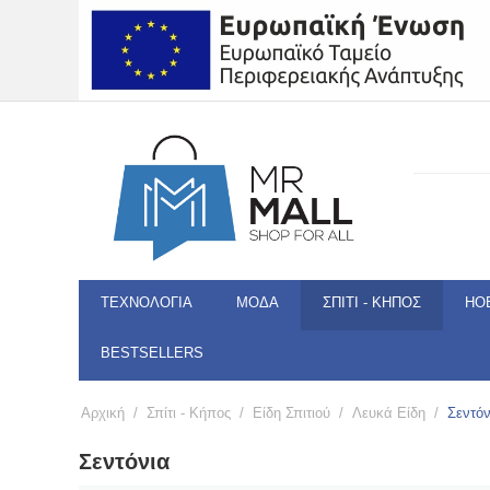
ΤΕΧΝΟΛΟΓΊΑ
ΜΌΔΑ
ΣΠΊΤΙ - ΚΉΠΟΣ
HO
BESTSELLERS
Αρχική
/
Σπίτι - Κήπος
/
Είδη Σπιτιού
/
Λευκά Είδη
/
Σεντόν
Σεντόνια