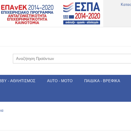
Κατα
BBY - ΑΘΛΗΤΙΣΜΌΣ
AUTO - MOTO
ΠΑΙΔΙΚΆ - ΒΡΕΦΙΚΆ
ια