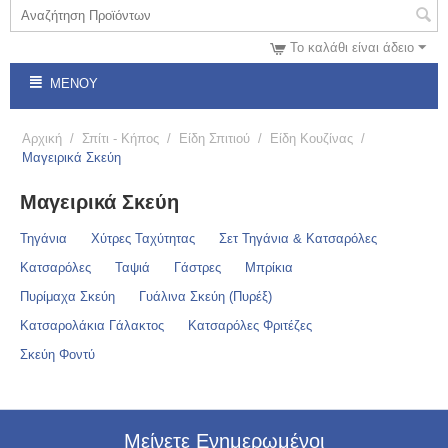
Το καλάθι είναι άδειο
ΜΕΝΟΎ
Αρχική
/
Σπίτι - Κήπος
/
Είδη Σπιτιού
/
Είδη Κουζίνας
/
Μαγειρικά Σκεύη
Μαγειρικά Σκεύη
Τηγάνια
Χύτρες Ταχύτητας
Σετ Τηγάνια & Κατσαρόλες
Κατσαρόλες
Ταψιά
Γάστρες
Μπρίκια
Πυρίμαχα Σκεύη
Γυάλινα Σκεύη (Πυρέξ)
Κατσαρολάκια Γάλακτος
Κατσαρόλες Φριτέζες
Σκεύη Φοντύ
Μείνετε Ενημερωμένοι