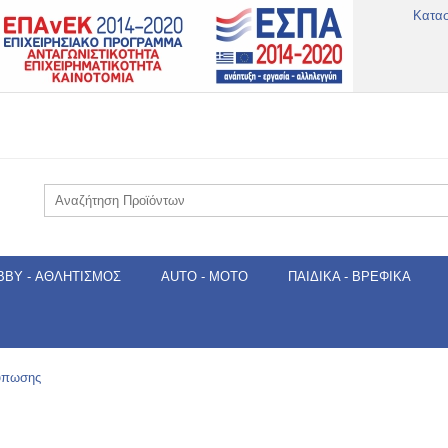
Κατα
BBY - ΑΘΛΗΤΙΣΜΌΣ
AUTO - MOTO
ΠΑΙΔΙΚΆ - ΒΡΕΦΙΚΆ
τύπωσης