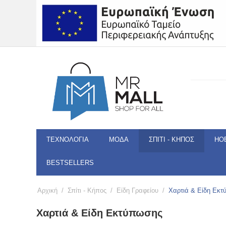
ΤΕΧΝΟΛΟΓΊΑ
ΜΌΔΑ
ΣΠΊΤΙ - ΚΉΠΟΣ
HO
BESTSELLERS
Αρχική
/
Σπίτι - Κήπος
/
Είδη Γραφείου
/
Χαρτιά & Είδη Εκ
Χαρτιά & Είδη Εκτύπωσης