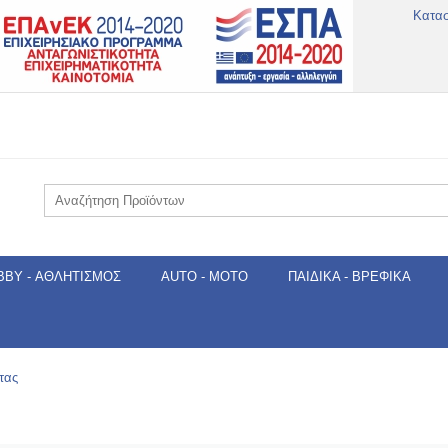
Κατα
BBY - ΑΘΛΗΤΙΣΜΌΣ
AUTO - MOTO
ΠΑΙΔΙΚΆ - ΒΡΕΦΙΚΆ
τας