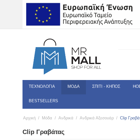
ΤΕΧΝΟΛΟΓΊΑ
ΜΌΔΑ
ΣΠΊΤΙ - ΚΉΠΟΣ
HO
BESTSELLERS
Αρχική
/
Μόδα
/
Ανδρικά
/
Ανδρικά Αξεσουάρ
/
Clip Γραβά
Clip Γραβάτας