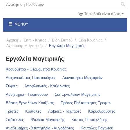
Το καλάθι είναι άδειο
ΜΕΝΟΎ
Αρχική
/
Σπίτι - Κήπος
/
Είδη Σπιτιού
/
Είδη Κουζίνας
/
Αξεσουάρ Μαγειρικής
/
Εργαλεία Μαγειρικής
Εργαλεία Μαγειρικής
Χρονόμετρα - Θερμόμετρα Κουζίνας
Λαχανοκόπτες-Πατατοκόφτες
Ακονιστήρια Μαχαιριών
Στίφτες
Αποφλοιωτές - Καθαριστές
Ανοιχτήρια - Τιρμπουσόν
Σετ Εργαλείων Μαγειρικής
Βάσεις Εργαλείων Κουζίνας
Πρέσες-Πολτοποιητές Τροφών
Τρίφτες
Κουτάλες
Λαβίδες - Τσιμπίδες
Καρυοθραύστες
Σπάτουλες
Ψαλίδια Μαγειρικής
Κόπτες Πίτσας/Ζύμης
Αναδευτήρες - Χτυπητήρια - Αυγοδάρτες
Κουτάλες Παγωτού